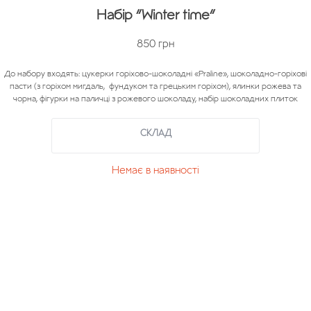
Набір “Winter time”
850
грн
До набору входять: цукерки горіхово-шоколадні «Praline», шоколадно-горіхові
пасти (з горіхом мигдаль, фундуком та грецьким горіхом), ялинки рожева та
чорна, фігурки на паличці з рожевого шоколаду, набір шоколадних плиток
СКЛАД
Немає в наявності