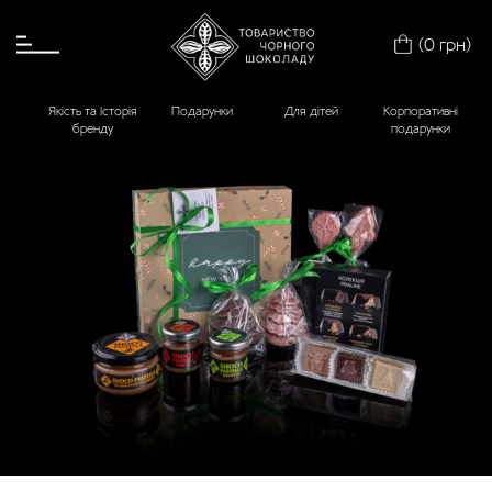
ГОЛОВНА
(
0
грн
)
МАГАЗИН
ОПЛАТА І ДОПРАВЛЕННЯ
Якість та Історія
Подарунки
Для дітей
Корпоративні
бренду
подарунки