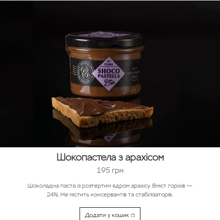
Шокопастела з арахісом
195
грн
Шоколадна паста із розтертим ядром арахісу. Вміст горіхів —
24%. Не містить консервантів та стабілізаторів.
Додати у кошик