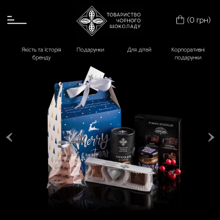
ГОЛОВНА
(
0
грн
)
МАГАЗИН
ОПЛАТА І ДОПРАВЛЕННЯ
Якість та Історія
Подарунки
Для дітей
Корпоративні
бренду
подарунки