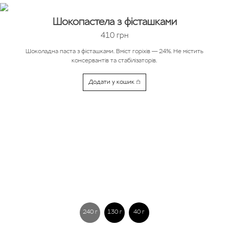
Шокопастела з фісташками
410
грн
Шоколадна паста з фісташками. Вміст горіхів — 24%. Не містить
консервантів та стабілізаторів.
Додати у кошик
240 г
130 г
40 г