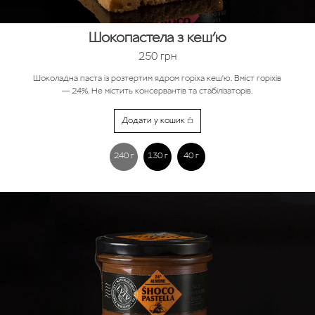
Шокопастела з кеш’ю
250
грн
Шоколадна паста із розтертим ядром горіха кеш'ю. Вміст горіхів
— 24%. Не містить консервантів та стабілізаторів.
Додати у кошик
240 г
130 г
40 г