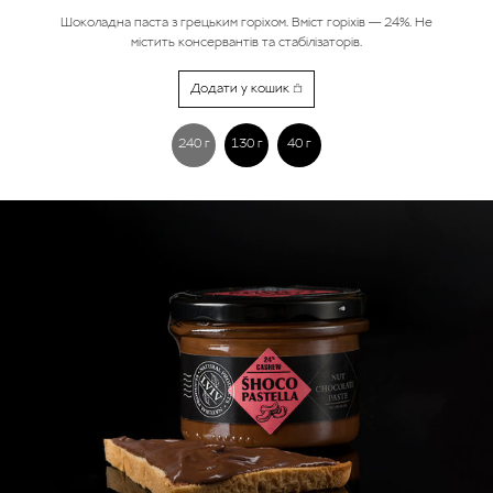
Шоколадна паста з грецьким горіхом. Вміст горіхів — 24%. Не
містить консервантів та стабілізаторів.
Додати у кошик
240 г
130 г
40 г