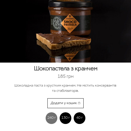
Шокопастела з кранчем
185
грн
Шоколадна паста з хрустким кранчем. Не містить консервантів
та стабілізаторів.
Додати у кошик
240 г
130 г
40 г