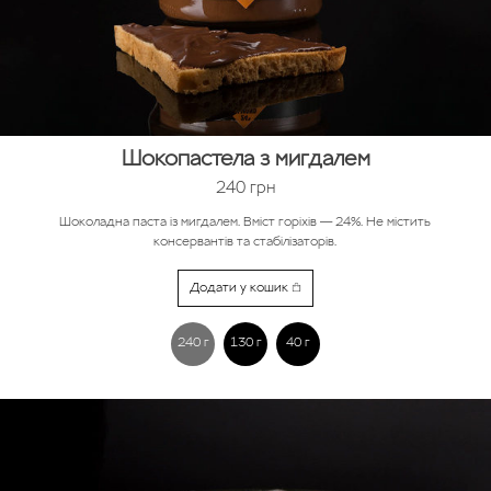
Шокопастела з мигдалем
240
грн
Шоколадна паста із мигдалем. Вміст горіхів — 24%. Не містить
консервантів та стабілізаторів.
Додати у кошик
240 г
130 г
40 г