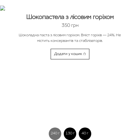
Шокопастела з лісовим горіхом
350
грн
Шоколадна паста з лісовим горіхом. Вміст горіхів — 24%. Не
містить консервантів та стабілізаторів.
Додати у кошик
240 г
130 г
40 г