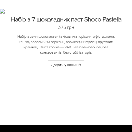
Набір з 7 шоколадних паст Shoco Pastella
375
грн
Набір з семи шокопастел (з лісовими горіхами, з фісташками,
кеш’ю, волоськими горіхами, арахісом, мигдалем, хрустким
кранчем). Вміст горіхів — 24%. Без пальмової олії, без
консервантів, без стабілізаторів.
Додати у кошик