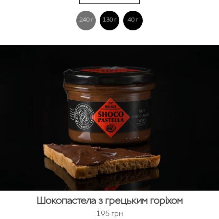
240 г
130 г
40 г
Шокопастела з грецьким горіхом
195
грн